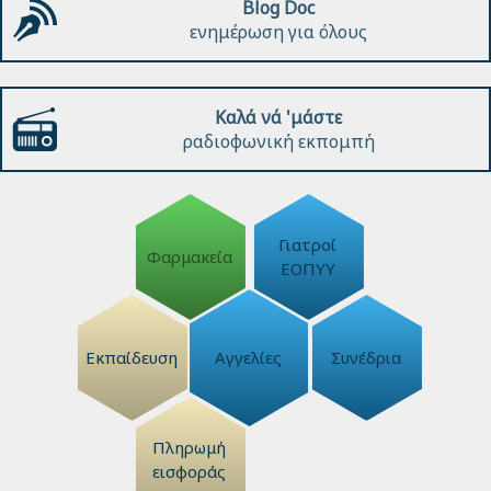
Blog Doc
ενημέρωση για όλους
Καλά νά 'μάστε
ραδιοφωνική εκπομπή
Γιατροί
Φαρμακεία
ΕΟΠΥΥ
Εκπαίδευση
Αγγελίες
Συνέδρια
Πληρωμή
εισφοράς