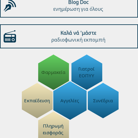
Blog Doc
ενημέρωση για όλους
Καλά νά 'μάστε
ραδιοφωνική εκπομπή
Γιατροί
Φαρμακεία
ΕΟΠΥΥ
Εκπαίδευση
Αγγελίες
Συνέδρια
Πληρωμή
εισφοράς