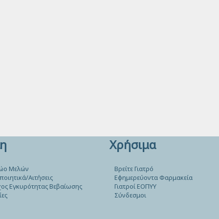
η
Χρήσιμα
ώο Μελών
Βρείτε Γιατρό
ποιητικά/Αιτήσεις
Εφημερεύοντα Φαρμακεία
ος Εγκυρότητας Βεβαίωσης
Γιατροί ΕΟΠΥΥ
ίες
Σύνδεσμοι