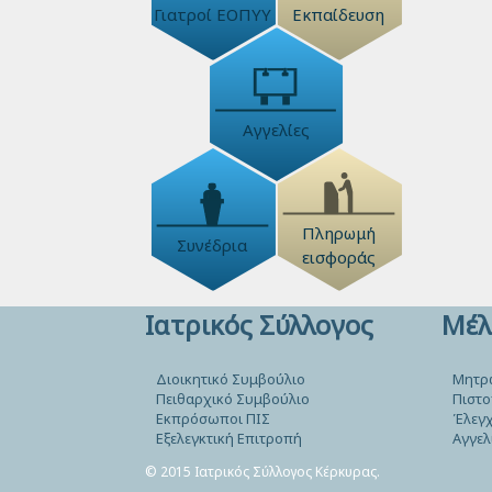
Γιατροί ΕΟΠΥΥ
Εκπαίδευση
Αγγελίες
Πληρωμή
Συνέδρια
εισφοράς
Ιατρικός Σύλλογος
Μέλ
Διοικητικό Συμβούλιο
Μητρ
Πειθαρχικό Συμβούλιο
Πιστο
Εκπρόσωποι ΠΙΣ
Έλεγχ
Εξελεγκτική Επιτροπή
Αγγελ
© 2015 Ιατρικός Σύλλογος Κέρκυρας.