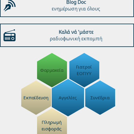
Blog Doc
ενημέρωση για όλους
Καλά νά 'μάστε
ραδιοφωνική εκπομπή
Γιατροί
Φαρμακεία
ΕΟΠΥΥ
Εκπαίδευση
Αγγελίες
Συνέδρια
Πληρωμή
εισφοράς