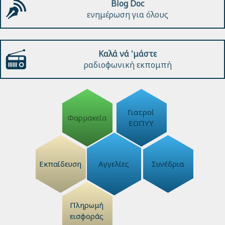
Blog Doc
ενημέρωση για όλους
Καλά νά 'μάστε
ραδιοφωνική εκπομπή
Γιατροί
Φαρμακεία
ΕΟΠΥΥ
Εκπαίδευση
Αγγελίες
Συνέδρια
Πληρωμή
εισφοράς