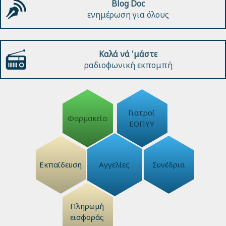
Blog Doc
ενημέρωση για όλους
Καλά νά 'μάστε
ραδιοφωνική εκπομπή
Γιατροί
Φαρμακεία
ΕΟΠΥΥ
Εκπαίδευση
Αγγελίες
Συνέδρια
Πληρωμή
εισφοράς