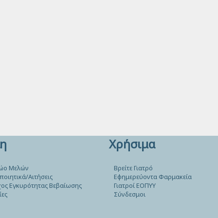
η
Χρήσιμα
ώο Μελών
Βρείτε Γιατρό
ποιητικά/Αιτήσεις
Εφημερεύοντα Φαρμακεία
ος Εγκυρότητας Βεβαίωσης
Γιατροί ΕΟΠΥΥ
ίες
Σύνδεσμοι