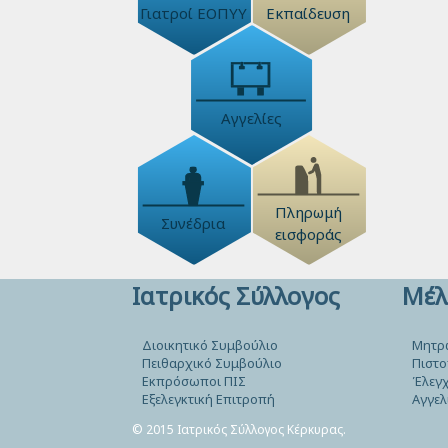
Γιατροί ΕΟΠΥΥ
Εκπαίδευση
Αγγελίες
Πληρωμή
Συνέδρια
εισφοράς
Ιατρικός Σύλλογος
Μέλ
Διοικητικό Συμβούλιο
Μητρ
Πειθαρχικό Συμβούλιο
Πιστο
Εκπρόσωποι ΠΙΣ
Έλεγχ
Εξελεγκτική Επιτροπή
Αγγελ
© 2015 Ιατρικός Σύλλογος Κέρκυρας.