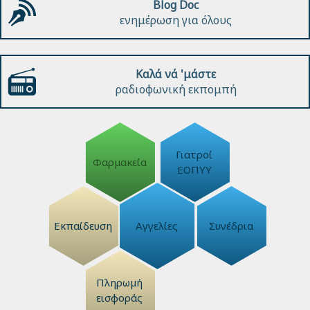
Blog Doc
ενημέρωση για όλους
Καλά νά 'μάστε
ραδιοφωνική εκπομπή
Γιατροί
Φαρμακεία
ΕΟΠΥΥ
Εκπαίδευση
Αγγελίες
Συνέδρια
Πληρωμή
εισφοράς