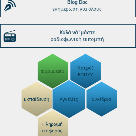
Blog Doc
ενημέρωση για όλους
Καλά νά 'μάστε
ραδιοφωνική εκπομπή
Γιατροί
Φαρμακεία
ΕΟΠΥΥ
Εκπαίδευση
Αγγελίες
Συνέδρια
Πληρωμή
εισφοράς