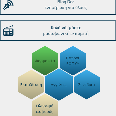
Blog Doc
ενημέρωση για όλους
Καλά νά 'μάστε
ραδιοφωνική εκπομπή
Γιατροί
Φαρμακεία
ΕΟΠΥΥ
Εκπαίδευση
Αγγελίες
Συνέδρια
Πληρωμή
εισφοράς