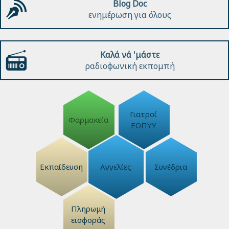
Blog Doc
ενημέρωση για όλους
Καλά νά 'μάστε
ραδιοφωνική εκπομπή
Γιατροί
Φαρμακεία
ΕΟΠΥΥ
Εκπαίδευση
Αγγελίες
Συνέδρια
Πληρωμή
εισφοράς