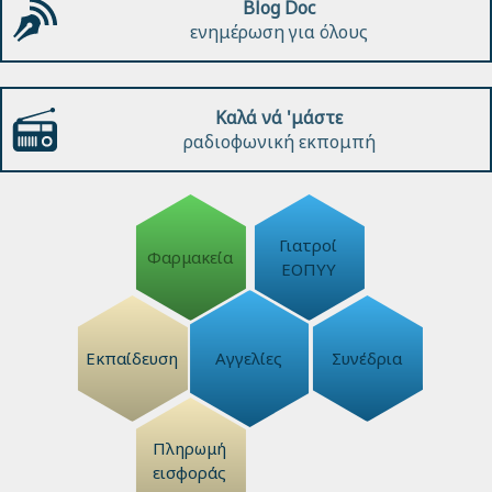
Blog Doc
ενημέρωση για όλους
Καλά νά 'μάστε
ραδιοφωνική εκπομπή
Γιατροί
Φαρμακεία
ΕΟΠΥΥ
Εκπαίδευση
Αγγελίες
Συνέδρια
Πληρωμή
εισφοράς