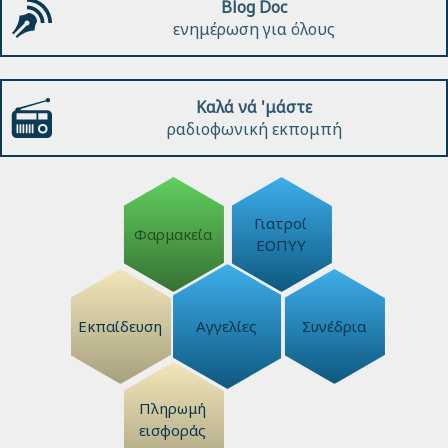
Blog Doc
ενημέρωση για όλους
Καλά νά 'μάστε
ραδιοφωνική εκπομπή
Γιατροί
Φαρμακεία
ΕΟΠΥΥ
Εκπαίδευση
Αγγελίες
Συνέδρια
Πληρωμή
εισφοράς