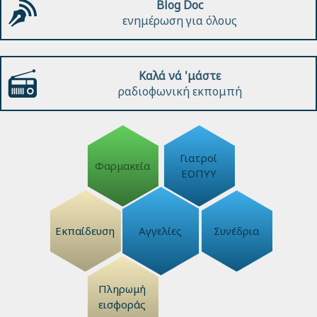
Blog Doc
ενημέρωση για όλους
Καλά νά 'μάστε
ραδιοφωνική εκπομπή
Γιατροί
Φαρμακεία
ΕΟΠΥΥ
Εκπαίδευση
Αγγελίες
Συνέδρια
Πληρωμή
εισφοράς