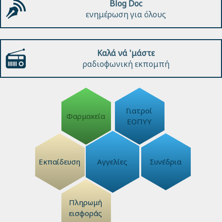
Blog Doc
ενημέρωση για όλους
Καλά νά 'μάστε
ραδιοφωνική εκπομπή
Γιατροί
Φαρμακεία
ΕΟΠΥΥ
Εκπαίδευση
Αγγελίες
Συνέδρια
Πληρωμή
εισφοράς