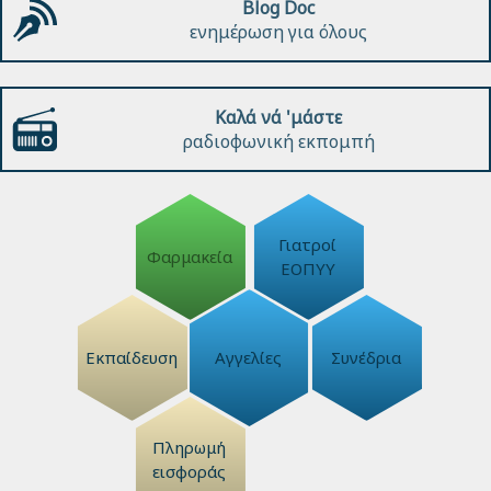
Blog Doc
ενημέρωση για όλους
Καλά νά 'μάστε
ραδιοφωνική εκπομπή
Γιατροί
Φαρμακεία
ΕΟΠΥΥ
Εκπαίδευση
Αγγελίες
Συνέδρια
Πληρωμή
εισφοράς