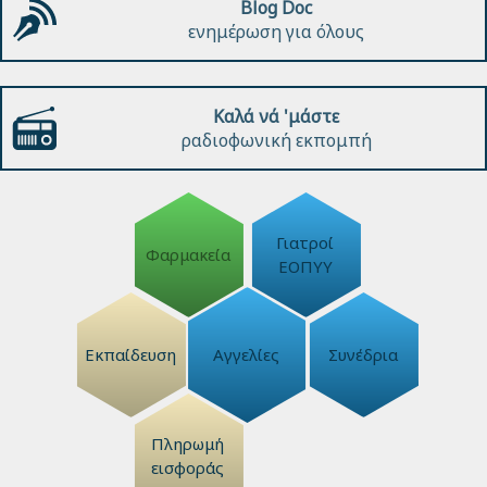
Blog Doc
ενημέρωση για όλους
Καλά νά 'μάστε
ραδιοφωνική εκπομπή
Γιατροί
Φαρμακεία
ΕΟΠΥΥ
Εκπαίδευση
Αγγελίες
Συνέδρια
Πληρωμή
εισφοράς