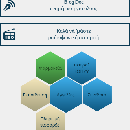
Blog Doc
ενημέρωση για όλους
Καλά νά 'μάστε
ραδιοφωνική εκπομπή
Γιατροί
Φαρμακεία
ΕΟΠΥΥ
Εκπαίδευση
Αγγελίες
Συνέδρια
Πληρωμή
εισφοράς