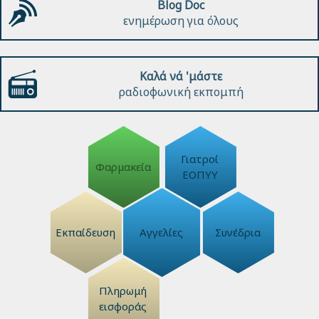
Blog Doc
ενημέρωση για όλους
Καλά νά 'μάστε
ραδιοφωνική εκπομπή
Γιατροί
Φαρμακεία
ΕΟΠΥΥ
Εκπαίδευση
Αγγελίες
Συνέδρια
Πληρωμή
εισφοράς