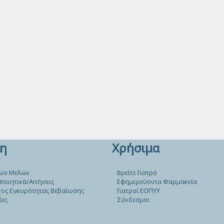
η
Χρήσιμα
ώο Μελών
Βρείτε Γιατρό
ποιητικά/Αιτήσεις
Εφημερεύοντα Φαρμακεία
ος Εγκυρότητας Βεβαίωσης
Γιατροί ΕΟΠΥΥ
ίες
Σύνδεσμοι