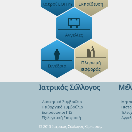
Γιατροί ΕΟΠΥΥ
Εκπαίδευση
Αγγελίες
Πληρωμή
Συνέδρια
εισφοράς
Ιατρικός Σύλλογος
Μέλ
Διοικητικό Συμβούλιο
Μητρ
Πειθαρχικό Συμβούλιο
Πιστο
Εκπρόσωποι ΠΙΣ
Έλεγχ
Εξελεγκτική Επιτροπή
Αγγελ
© 2015 Ιατρικός Σύλλογος Κέρκυρας.