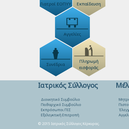
Γιατροί ΕΟΠΥΥ
Εκπαίδευση
Αγγελίες
Πληρωμή
Συνέδρια
εισφοράς
Ιατρικός Σύλλογος
Μέλ
Διοικητικό Συμβούλιο
Μητρ
Πειθαρχικό Συμβούλιο
Πιστο
Εκπρόσωποι ΠΙΣ
Έλεγχ
Εξελεγκτική Επιτροπή
Αγγελ
© 2015 Ιατρικός Σύλλογος Κέρκυρας.