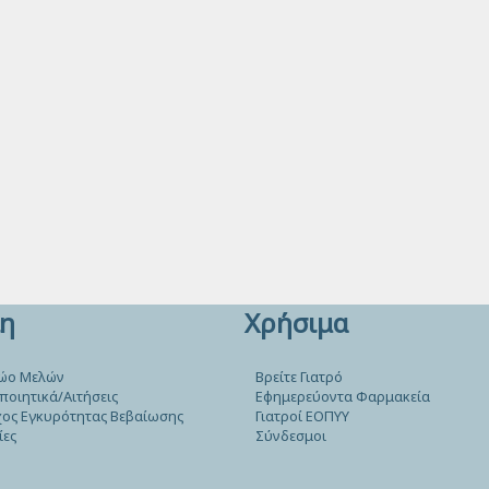
η
Χρήσιμα
ώο Μελών
Βρείτε Γιατρό
ποιητικά/Αιτήσεις
Εφημερεύοντα Φαρμακεία
ος Εγκυρότητας Βεβαίωσης
Γιατροί ΕΟΠΥΥ
ίες
Σύνδεσμοι