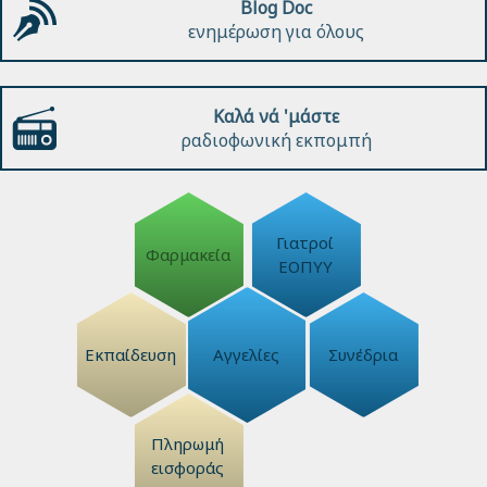
Blog Doc
ενημέρωση για όλους
Καλά νά 'μάστε
ραδιοφωνική εκπομπή
Γιατροί
Φαρμακεία
ΕΟΠΥΥ
Εκπαίδευση
Αγγελίες
Συνέδρια
Πληρωμή
εισφοράς