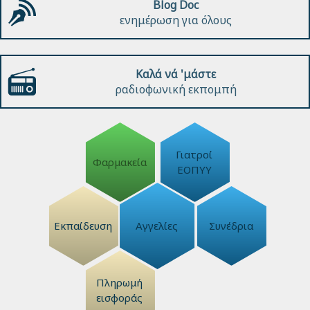
Blog Doc
ενημέρωση για όλους
Καλά νά 'μάστε
ραδιοφωνική εκπομπή
Γιατροί
Φαρμακεία
ΕΟΠΥΥ
Εκπαίδευση
Αγγελίες
Συνέδρια
Πληρωμή
εισφοράς