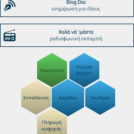
Blog Doc
ενημέρωση για όλους
Καλά νά 'μάστε
ραδιοφωνική εκπομπή
Γιατροί
Φαρμακεία
ΕΟΠΥΥ
Εκπαίδευση
Αγγελίες
Συνέδρια
Πληρωμή
εισφοράς