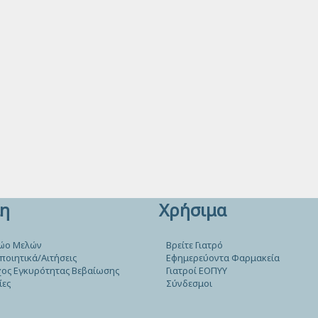
η
Χρήσιμα
ώο Μελών
Βρείτε Γιατρό
ποιητικά/Αιτήσεις
Εφημερεύοντα Φαρμακεία
ος Εγκυρότητας Βεβαίωσης
Γιατροί ΕΟΠΥΥ
ίες
Σύνδεσμοι