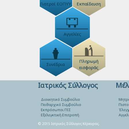
Γιατροί ΕΟΠΥΥ
Εκπαίδευση
Αγγελίες
Πληρωμή
Συνέδρια
εισφοράς
Ιατρικός Σύλλογος
Μέλ
Διοικητικό Συμβούλιο
Μητρ
Πειθαρχικό Συμβούλιο
Πιστο
Εκπρόσωποι ΠΙΣ
Έλεγχ
Εξελεγκτική Επιτροπή
Αγγελ
© 2015 Ιατρικός Σύλλογος Κέρκυρας.