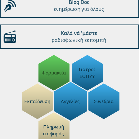
Blog Doc
ενημέρωση για όλους
Καλά νά 'μάστε
ραδιοφωνική εκπομπή
Γιατροί
Φαρμακεία
ΕΟΠΥΥ
Εκπαίδευση
Αγγελίες
Συνέδρια
Πληρωμή
εισφοράς