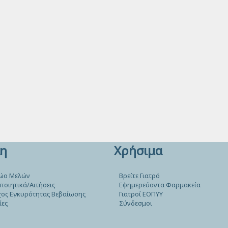
η
Χρήσιμα
ώο Μελών
Βρείτε Γιατρό
ποιητικά/Αιτήσεις
Εφημερεύοντα Φαρμακεία
ος Εγκυρότητας Βεβαίωσης
Γιατροί ΕΟΠΥΥ
ίες
Σύνδεσμοι