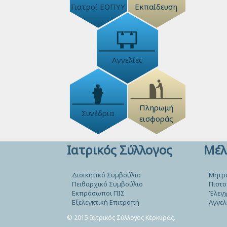
Γιατροί ΕΟΠΥΥ
Εκπαίδευση
Αγγελίες
Πληρωμή
Συνέδρια
εισφοράς
Ιατρικός Σύλλογος
Μέλ
Διοικητικό Συμβούλιο
Μητρ
Πειθαρχικό Συμβούλιο
Πιστο
Εκπρόσωποι ΠΙΣ
Έλεγχ
Εξελεγκτική Επιτροπή
Αγγελ
© 2015 Ιατρικός Σύλλογος Κέρκυρας.