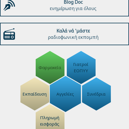
Blog Doc
ενημέρωση για όλους
Καλά νά 'μάστε
ραδιοφωνική εκπομπή
Γιατροί
Φαρμακεία
ΕΟΠΥΥ
Εκπαίδευση
Αγγελίες
Συνέδρια
Πληρωμή
εισφοράς