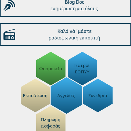
Blog Doc
ενημέρωση για όλους
Καλά νά 'μάστε
ραδιοφωνική εκπομπή
Γιατροί
Φαρμακεία
ΕΟΠΥΥ
Εκπαίδευση
Αγγελίες
Συνέδρια
Πληρωμή
εισφοράς