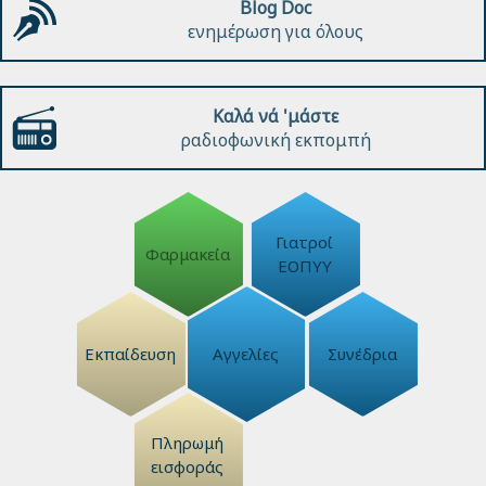
Blog Doc
ενημέρωση για όλους
Καλά νά 'μάστε
ραδιοφωνική εκπομπή
Γιατροί
Φαρμακεία
ΕΟΠΥΥ
Εκπαίδευση
Αγγελίες
Συνέδρια
Πληρωμή
εισφοράς