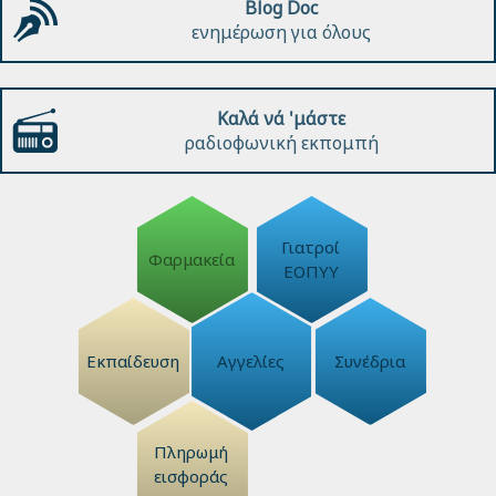
Blog Doc
ενημέρωση για όλους
Καλά νά 'μάστε
ραδιοφωνική εκπομπή
Γιατροί
Φαρμακεία
ΕΟΠΥΥ
Εκπαίδευση
Αγγελίες
Συνέδρια
Πληρωμή
εισφοράς