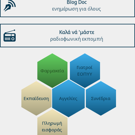
Blog Doc
ενημέρωση για όλους
Καλά νά 'μάστε
ραδιοφωνική εκπομπή
Γιατροί
Φαρμακεία
ΕΟΠΥΥ
Εκπαίδευση
Αγγελίες
Συνέδρια
Πληρωμή
εισφοράς