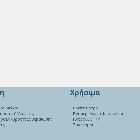
η
Χρήσιμα
ώο Μελών
Βρείτε Γιατρό
ποιητικά/Αιτήσεις
Εφημερεύοντα Φαρμακεία
ος Εγκυρότητας Βεβαίωσης
Γιατροί ΕΟΠΥΥ
ίες
Σύνδεσμοι