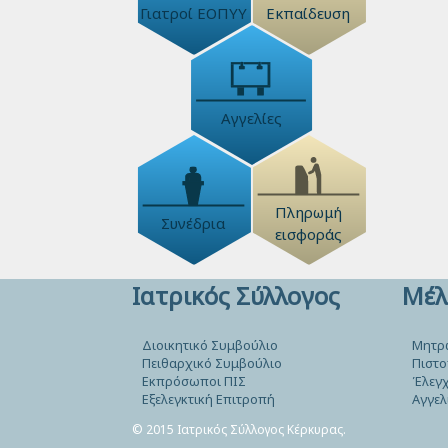
Γιατροί ΕΟΠΥΥ
Εκπαίδευση
Αγγελίες
Πληρωμή
Συνέδρια
εισφοράς
Ιατρικός Σύλλογος
Μέλ
Διοικητικό Συμβούλιο
Μητρ
Πειθαρχικό Συμβούλιο
Πιστο
Εκπρόσωποι ΠΙΣ
Έλεγχ
Εξελεγκτική Επιτροπή
Αγγελ
© 2015 Ιατρικός Σύλλογος Κέρκυρας.