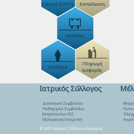
Γιατροί ΕΟΠΥΥ
Εκπαίδευση
Αγγελίες
Πληρωμή
Συνέδρια
εισφοράς
Ιατρικός Σύλλογος
Μέλ
Διοικητικό Συμβούλιο
Μητρ
Πειθαρχικό Συμβούλιο
Πιστο
Εκπρόσωποι ΠΙΣ
Έλεγχ
Εξελεγκτική Επιτροπή
Αγγελ
© 2015 Ιατρικός Σύλλογος Κέρκυρας.