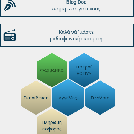
Blog Doc
ενημέρωση για όλους
Καλά νά 'μάστε
ραδιοφωνική εκπομπή
Γιατροί
Φαρμακεία
ΕΟΠΥΥ
Εκπαίδευση
Αγγελίες
Συνέδρια
Πληρωμή
εισφοράς