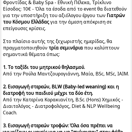
Φροντίδας & Baby Spa - Εθνική Πέλεκα, Τρίκλινο
Είσοδος: 10€ - Όλα τα έσοδα από το event θα διατεθούν
για την υποστήριξη του αξιόλογου έργου των
Γιατρών
του Κόσμου Ελλάδας
για την άμεση απόκριση σε
επείγουσες κρίσεις.
Στο πλαίσιο αυτής της ξεχωριστής ημερίδας, θα
πραγματοποιηθούν
τρία σεμινάρια
που καλύπτουν
σημαντικά θέματα όπως:
1. Το ταξίδι του μητρικού θηλασμού.
Από την Ρούλα Μαντζουρογιάννη, Μαία, BSc, MSc, IAIM.
2. Εισαγωγή στερεών, BLW (Baby-led weaning) και η
διατροφή του παιδιού μέχρι τα δύο έτη.
Από την Κατερίνα Κορακιανίτη, B.Sc. (Hons) Χημικός -
Διαιτολόγος - Διατροφολόγος, Diet & NLP Wellbeing
Coach.
3. Εισαγωγή στερεών τροφών: Όλα όσα πρέπει να
γνωρίζουν οι γονείς για να μη "πνίγονται" στον φόβο.