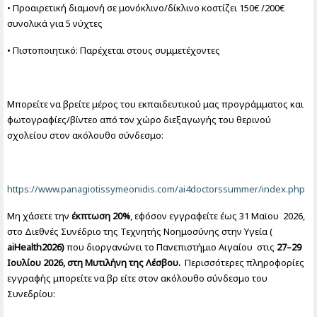
• Προαιρετική διαμονή σε μονόκλινο/δίκλινο κοστίζει 150€ /200€
συνολικά για 5 νύχτες
• Πιστοποιητικό: Παρέχεται στους συμμετέχοντες
Μπορείτε να βρείτε μέρος του εκπαιδευτικού μας προγράμματος και
φωτογραφίες/βίντεο από τον χώρο διεξαγωγής του θερινού
σχολείου στον ακόλουθο σύνδεσμο:
https://www.panagiotissymeonidis.com/ai4doctorssummer/index.php
Μη χάσετε την
έκπτωση
2
0%
, εφόσον εγγραφείτε έως 31 Μαϊου 2026,
στο Διεθνές Συνέδριο της Τεχνητής Νοημοσύνης στην Υγεία (
aiHealth2026
)
που διοργανώνει το Πανεπιστήμιο Αιγαίου στις
27–29
Ιουλίου 2026, στη Μυτιλήνη της Λέσβου.
Περισσότερες πληροφορίες
εγγραφής μπορείτε να βρ είτε στον ακόλουθο σύνδεσμο του
Συνεδρίου: