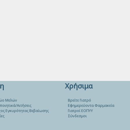
η
Χρήσιμα
ώο Μελών
Βρείτε Γιατρό
ποιητικά/Αιτήσεις
Εφημερεύοντα Φαρμακεία
ος Εγκυρότητας Βεβαίωσης
Γιατροί ΕΟΠΥΥ
ίες
Σύνδεσμοι