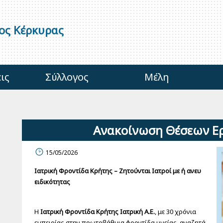
γος Κέρκυρας
ις
Σύλλογος
Μέλη
Ανακοίνωση Θέσεων Ε
15/05/2026
Ιατρική Φροντίδα Κρήτης – Ζητούνται Ιατροί με ή ανευ
ειδικότητας
Η
Ιατρική Φροντίδα Κρήτης Ιατρική Α.Ε.
, με 30 χρόνια
εμπειρίας στην πρωτοβάθμια φροντίδα υγείας, αναζητά