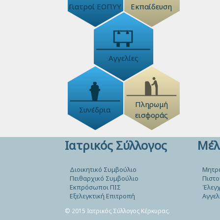
Γιατροί ΕΟΠΥΥ
Εκπαίδευση
Αγγελίες
Πληρωμή
Συνέδρια
εισφοράς
Ιατρικός Σύλλογος
Μέλ
Διοικητικό Συμβούλιο
Μητρ
Πειθαρχικό Συμβούλιο
Πιστο
Εκπρόσωποι ΠΙΣ
Έλεγχ
Εξελεγκτική Επιτροπή
Αγγελ
© 2015 Ιατρικός Σύλλογος Κέρκυρας.