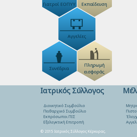
Γιατροί ΕΟΠΥΥ
Εκπαίδευση
Αγγελίες
Πληρωμή
Συνέδρια
εισφοράς
Ιατρικός Σύλλογος
Μέλ
Διοικητικό Συμβούλιο
Μητρ
Πειθαρχικό Συμβούλιο
Πιστο
Εκπρόσωποι ΠΙΣ
Έλεγχ
Εξελεγκτική Επιτροπή
Αγγελ
© 2015 Ιατρικός Σύλλογος Κέρκυρας.