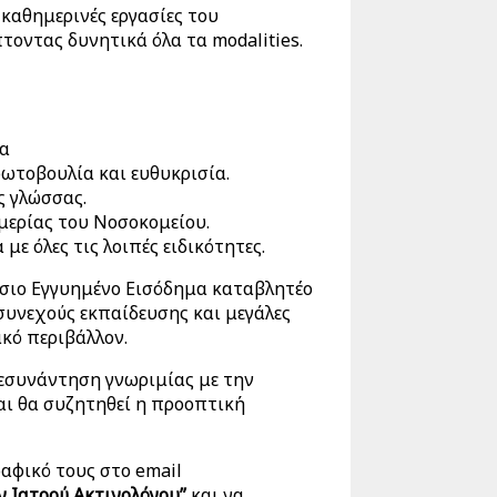
καθημερινές εργασίες του
οντας δυνητικά όλα τα modalities.
ία
ωτοβουλία και ευθυκρισία.
ς γλώσσας.
ερίας του Νοσοκομείου.
με όλες τις λοιπές ειδικότητες.
σιο Εγγυημένο Εισόδημα καταβλητέο
συνεχούς εκπαίδευσης και μεγάλες
κό περιβάλλον.
λεσυνάντηση γνωριμίας με την
αι θα συζητηθεί η προοπτική
αφικό τους στο email
ν Ιατρού Ακτινολόγου”
και να