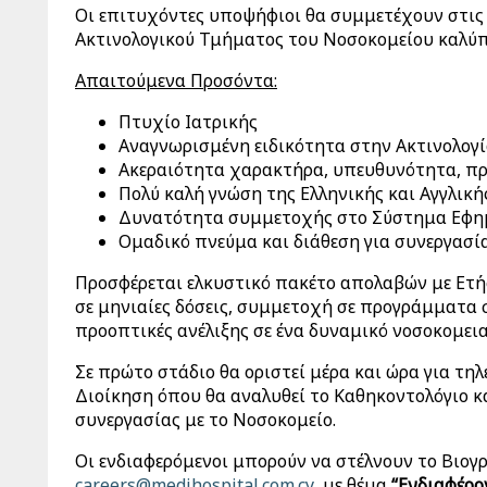
Οι επιτυχόντες υποψήφιοι θα συμμετέχουν στις 
Ακτινολογικού Τμήματος του Νοσοκομείου καλύπτ
Απα
ιτούμενα
Προσόντα:
Πτυχίο Ιατρικής
Αναγνωρισμένη ειδικότητα στην Ακτινολογ
Ακεραιότητα χαρακτήρα, υπευθυνότητα, πρ
Πολύ καλή γνώση της Ελληνικής και Αγγλική
Δυνατότητα συμμετοχής στο Σύστημα Εφημ
Ομαδικό πνεύμα και διάθεση για συνεργασία 
Προσφέρεται ελκυστικό πακέτο απολαβών με Ετή
σε μηνιαίες δόσεις, συμμετοχή σε προγράμματα 
προοπτικές ανέλιξης σε ένα δυναμικό νοσοκομεια
Σε πρώτο στάδιο θα οριστεί μέρα και ώρα για τη
Διοίκηση όπου θα αναλυθεί το Καθηκοντολόγιο κ
συνεργασίας με το Νοσοκομείο.
Οι ενδιαφερόμενοι μπορούν να στέλνουν το Βιογρ
careers@medihospital.com.cy
με θέμα
“Ενδιαφέρο