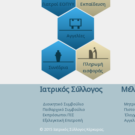
Γιατροί ΕΟΠΥΥ
Εκπαίδευση
Αγγελίες
Πληρωμή
Συνέδρια
εισφοράς
Ιατρικός Σύλλογος
Μέλ
Διοικητικό Συμβούλιο
Μητρ
Πειθαρχικό Συμβούλιο
Πιστο
Εκπρόσωποι ΠΙΣ
Έλεγχ
Εξελεγκτική Επιτροπή
Αγγελ
© 2015 Ιατρικός Σύλλογος Κέρκυρας.