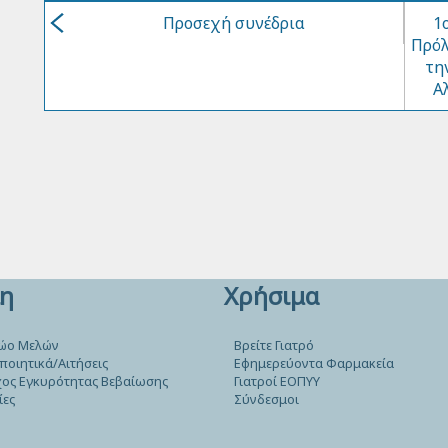
Προσεχή συνέδρια
1
Πρόλ
τη
Α
η
Χρήσιμα
ώο Μελών
Βρείτε Γιατρό
ποιητικά/Αιτήσεις
Εφημερεύοντα Φαρμακεία
ος Εγκυρότητας Βεβαίωσης
Γιατροί ΕΟΠΥΥ
ίες
Σύνδεσμοι