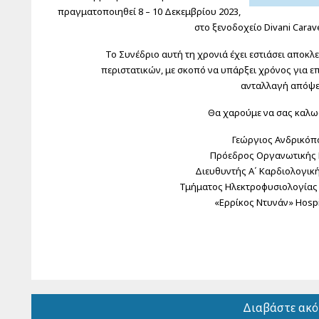
πραγματοποιηθεί 8 – 10 Δεκεμβρίου 2023,
στο ξενοδοχείο Divani Carave
Το Συνέδριο αυτή τη χρονιά έχει εστιάσει αποκλ
περιστατικών, με σκοπό να υπάρξει χρόνος για ε
ανταλλαγή απόψε
Θα χαρούμε να σας καλω
Γεώργιος Ανδρικόπ
Πρόεδρος Οργανωτικής 
Διευθυντής Α΄ Καρδιολογική
Τμήματος Ηλεκτροφυσιολογίας
«Ερρίκος Ντυνάν» Hospi
Διαβάστε ακ