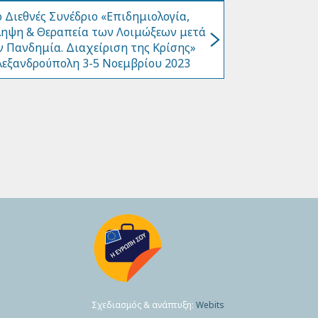
ο Διεθνές Συνέδριο «Επιδημιολογία,
ηψη & Θεραπεία των Λοιμώξεων μετά
ν Πανδημία. Διαχείριση της Κρίσης»
λεξανδρούπολη 3-5 Νοεμβρίου 2023
Σχεδιασμός & ανάπτυξη:
Webits