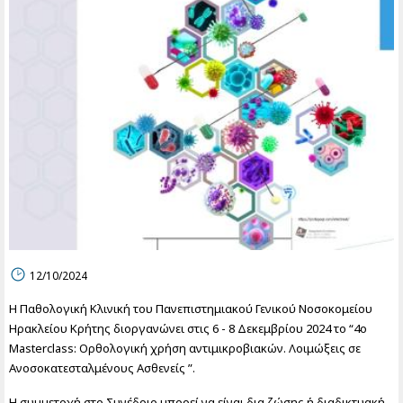
12/10/2024
Η Παθολογική Κλινική του Πανεπιστημιακού Γενικού Νοσοκομείου
Ηρακλείου Κρήτης διοργανώνει στις 6 - 8 Δεκεμβρίου 2024 το “4ο
Masterclass: Ορθολογική χρήση αντιμικροβιακών. Λοιμώξεις σε
Ανοσοκατεσταλμένους Ασθενείς ”.
Η συμμετοχή στο Συνέδριο μπορεί να είναι δια ζώσης ή διαδικτυακή