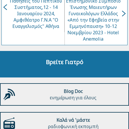
Παθήσεις του Πεπτικού
Επιστημονικό Συμπόσιο
Συστήματος,12 - 14
Ένωσης Μαιευτήρων
Ιανουαρίου 2024,
Γυναικολόγων Ελλάδος
Αμφιθέατρο Γ.Ν.Α "Ο
«Από την Εφηβεία στην
Ευαγγελισμός" Αθήνα
Εμμηνόπαυση» 10-12
Νοεμβρίου 2023 - Hotel
Anemolia
Βρείτε Γιατρό
Blog Doc
ενημέρωση για όλους
Καλά νά 'μάστε
ραδιοφωνική εκπομπή