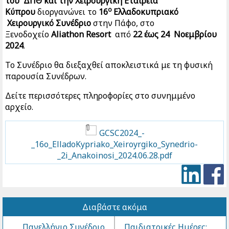
του ΔΠΘ και την Χειρουργική Εταιρεία
ο
Κύπρου
διοργανώνει το
16
Ελλαδοκυπριακό
Χειρουργικό Συνέδριο
στην Πάφο, στο
Ξενοδοχείο
Aliathon
Resort
από
22 έως 24 Νοεμβρίου
2024
.
Το Συνέδριο θα διεξαχθεί αποκλειστικά με τη φυσική
παρουσία Συνέδρων.
Δείτε περισσότερες πληροφορίες στο συνημμένο
αρχείο.
GCSC2024_-
_16o_ElladoKypriako_Xeiroyrgiko_Synedrio-
_2i_Anakoinosi_2024.06.28.pdf
Διαβάστε ακόμα
Πανελλήνιο Συνέδριο
Παιδιατρικές Ημέρες: