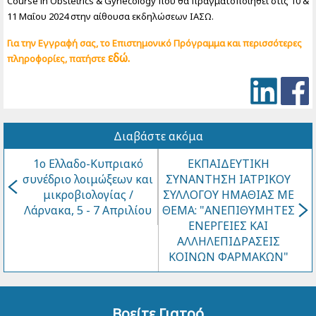
Course in Obstetrics & Gynecology που θα πραγματοποιηθεί στις 10 &
11 Μαΐου 2024 στην αίθουσα εκδηλώσεων ΙΑΣΩ.
Για την Εγγραφή σας, το Επιστημονικό Πρόγραμμα και περισσότερες
εδώ.
πληροφορίες, πατήστε
Διαβάστε ακόμα
1ο Ελλαδο-Κυπριακό
ΕΚΠΑΙΔΕΥΤΙΚΗ
συνέδριο λοιμώξεων και
ΣΥΝΑΝΤΗΣΗ ΙΑΤΡΙΚΟΥ
μικροβιολογίας /
ΣΥΛΛΟΓΟΥ ΗΜΑΘΙΑΣ ΜΕ
Λάρνακα, 5 - 7 Απριλίου
ΘΕΜΑ: "ΑΝΕΠΙΘΥΜΗΤΕΣ
ΕΝΕΡΓΕΙΕΣ ΚΑΙ
ΑΛΛΗΛΕΠΙΔΡΑΣΕΙΣ
ΚΟΙΝΩΝ ΦΑΡΜΑΚΩΝ"
Βρείτε Γιατρό