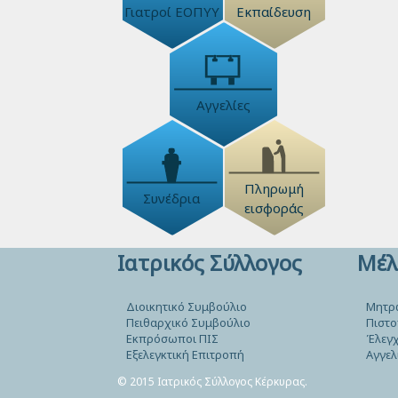
Γιατροί ΕΟΠΥΥ
Εκπαίδευση
Αγγελίες
Πληρωμή
Συνέδρια
εισφοράς
Ιατρικός Σύλλογος
Μέλ
Διοικητικό Συμβούλιο
Μητρ
Πειθαρχικό Συμβούλιο
Πιστο
Εκπρόσωποι ΠΙΣ
Έλεγχ
Εξελεγκτική Επιτροπή
Αγγελ
© 2015 Ιατρικός Σύλλογος Κέρκυρας.