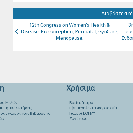
Διαβάστε ακ
12th Congress on Women’s Health &
8
Disease: Preconception, Perinatal, GynCare,
ερ
Menopause.
Ενδο
η
Χρήσιμα
ώο Μελών
Βρείτε Γιατρό
ποιητικά/Αιτήσεις
Εφημερεύοντα Φαρμακεία
ος Εγκυρότητας Βεβαίωσης
Γιατροί ΕΟΠΥΥ
ίες
Σύνδεσμοι