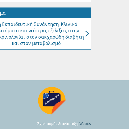
όμα
η Εκπαιδευτική Συνάντηση: Κλινικά
ωτήματα και νεότερες εξελίξεις στην
κρινολογία , στον σακχαρώδη διαβήτη
και στον μεταβολισμό
Σχεδιασμός & ανάπτυξη:
Webits