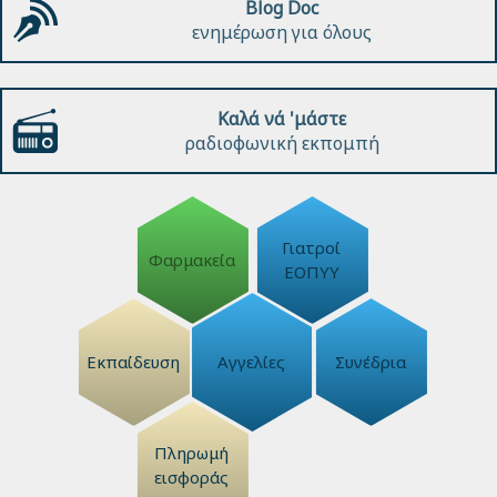
Blog Doc
ενημέρωση για όλους
Καλά νά 'μάστε
ραδιοφωνική εκπομπή
Γιατροί
Φαρμακεία
ΕΟΠΥΥ
Εκπαίδευση
Αγγελίες
Συνέδρια
Πληρωμή
εισφοράς