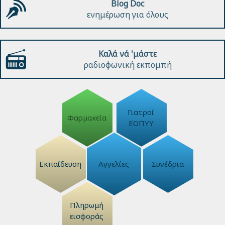
Blog Doc
ενημέρωση για όλους
Καλά νά 'μάστε
ραδιοφωνική εκπομπή
Γιατροί
Φαρμακεία
ΕΟΠΥΥ
Εκπαίδευση
Αγγελίες
Συνέδρια
Πληρωμή
εισφοράς