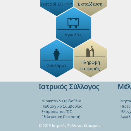
Γιατροί ΕΟΠΥΥ
Εκπαίδευση
Αγγελίες
Πληρωμή
Συνέδρια
εισφοράς
Ιατρικός Σύλλογος
Μέλ
Διοικητικό Συμβούλιο
Μητρ
Πειθαρχικό Συμβούλιο
Πιστο
Εκπρόσωποι ΠΙΣ
Έλεγχ
Εξελεγκτική Επιτροπή
Αγγελ
© 2015 Ιατρικός Σύλλογος Κέρκυρας.