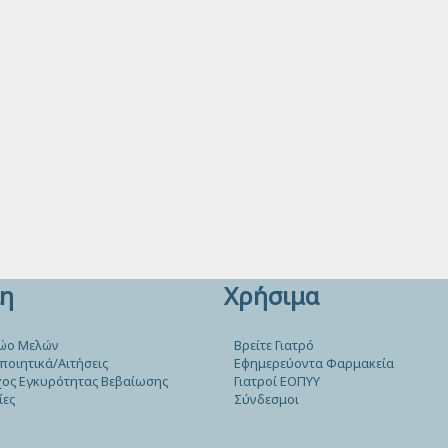
η
Χρήσιμα
ώο Μελών
Βρείτε Γιατρό
ποιητικά/Αιτήσεις
Εφημερεύοντα Φαρμακεία
ος Εγκυρότητας Βεβαίωσης
Γιατροί ΕΟΠΥΥ
ίες
Σύνδεσμοι