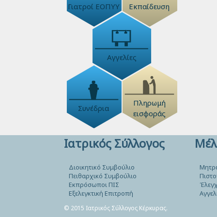
Γιατροί ΕΟΠΥΥ
Εκπαίδευση
Αγγελίες
Πληρωμή
Συνέδρια
εισφοράς
Ιατρικός Σύλλογος
Μέλ
Διοικητικό Συμβούλιο
Μητρ
Πειθαρχικό Συμβούλιο
Πιστο
Εκπρόσωποι ΠΙΣ
Έλεγχ
Εξελεγκτική Επιτροπή
Αγγελ
© 2015 Ιατρικός Σύλλογος Κέρκυρας.