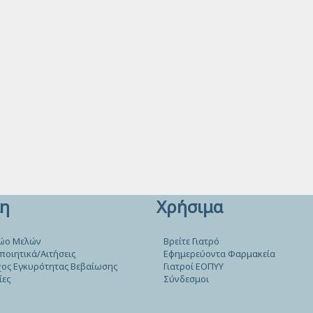
η
Χρήσιμα
ώο Μελών
Βρείτε Γιατρό
ποιητικά/Αιτήσεις
Εφημερεύοντα Φαρμακεία
ος Εγκυρότητας Βεβαίωσης
Γιατροί ΕΟΠΥΥ
ίες
Σύνδεσμοι