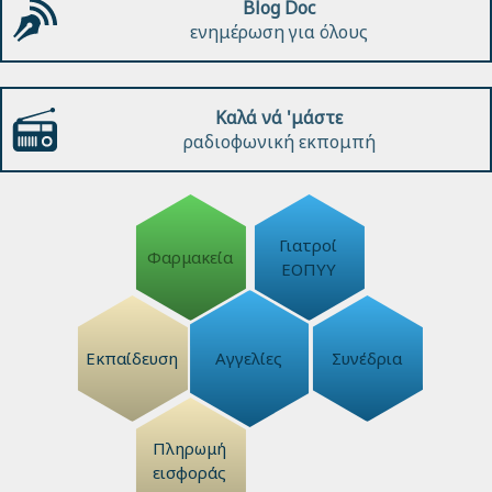
Blog Doc
ενημέρωση για όλους
Καλά νά 'μάστε
ραδιοφωνική εκπομπή
Γιατροί
Φαρμακεία
ΕΟΠΥΥ
Εκπαίδευση
Αγγελίες
Συνέδρια
Πληρωμή
εισφοράς